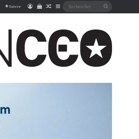
Connexion
Voir votre panier
Article Aléatoire
Sidebar (barre latérale)
Rechercher
Suivre