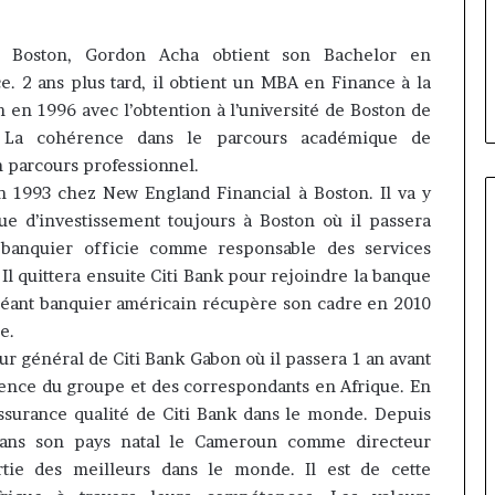
m passe de
Insurance : Philippe Kanga
Philippe
ent à la
nommé Directeur Général par
Kanga
Boston, Gordon
Acha
obtient son Bachelor en
arché des
intérim, fin de mandat pour
nommé
e.
2 ans plus tard, il obtient un
MBA
en Finance à la
Norbert Ngniwake
Directeur
 en 1996 avec l’obtention à l’université de Boston de
Général
par
La cohérence dans le parcours académique de
intérim,
 parcours professionnel.
fin
n 1993 chez
New
England
Financial
à Boston.
Il va y
de
ue d’investissement toujours à Boston où il passera
mandat
banquier officie comme responsable des services
pour
Norbert
Il quittera ensuite Citi
Bank
pour rejoindre la banque
Ngniwake
éant banquier américain récupère son cadre en 2010
re
.
r général de Citi
Bank
Gabon où il passera 1 an avant
ence du groupe et des correspondants en Afrique.
En
assurance qualité de Citi
Bank
dans le monde.
Depuis
ans son pays natal le Cameroun comme directeur
tie des meilleurs dans le monde.
Il est de cette