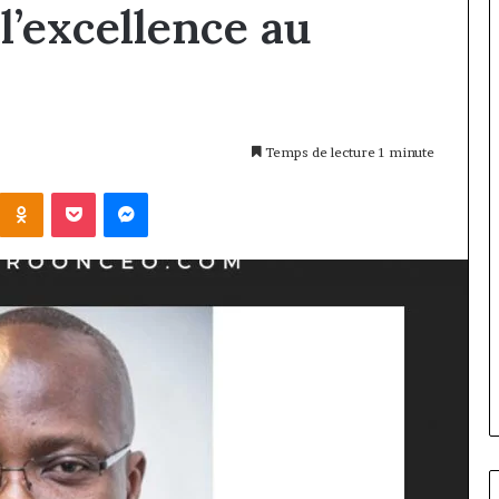
’excellence au
Temps de lecture 1 minute
Kontakte
Odnoklassniki
Pocket
Messenger