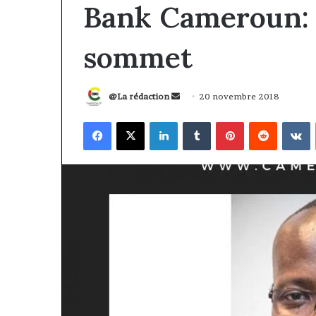
Bank Cameroun: l
sommet
Envoyer
@La rédaction
20 novembre 2018
un
Facebook
X
Linkedin
Tumblr
Pinterest
Reddit
V
courriel