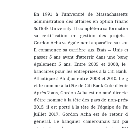
Daya Tchangou
il y a 3 jours
Cameroun
Tchangoum
Gaëtan Debuchy à la tête
l’expérience cli
passe
En 1991 à l’université de
Massachussetts
d’Advans Cameroun : le choix
conquête du m
e
de
administration des affaires en option financ
de la croissance sous discipline
entreprises
hoix
l’expérience
Suffolk
University
.
Il
complètera
sa formation
de
client
a
à
sa certification en gestion des projets.
roissance
la
Gordon
Acha
va également apparaître sur son
ous
conquête
Il commence sa carrière aux Etats
–
Unis e
iscipline
du
passer 5 ans avant d’atterrir dans une banq
marché
également 5 ans.
Entre 2005 et 2008, le 
des
entreprises
bancaires pour les entreprises à la Citi
Bank
.
Atlantique à Abidjan entre 2008 et 2010.
Le g
et le nomme à la tête de Citi
Bank
Cote d’Ivoi
Après 2 ans, Gordon
Acha
est nommé directeu
d’être nommé à la tête des pays de non-prés
2015, il est porté à la tête de l’équipe de l’
juillet 2017, Gordon
Acha
est de retour d
général.
Le banquier camerounais fait par