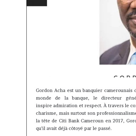
Gordon
Acha
est un banquier camerounais d
monde de la banque, le directeur gén
Gaëtan
MTN
inspire
admiration
et respect.
À travers le co
Debuchy
Business
charisme, mais surtout son professionnalism
à
:
la tête de Citi
Bank
Cameroun en 2017, Gor
a
Marie-
il y a 3 jours
ête
Rose
qu’il avait déjà côtoyé par le passé.
MTN Business 
’Advans
Daya