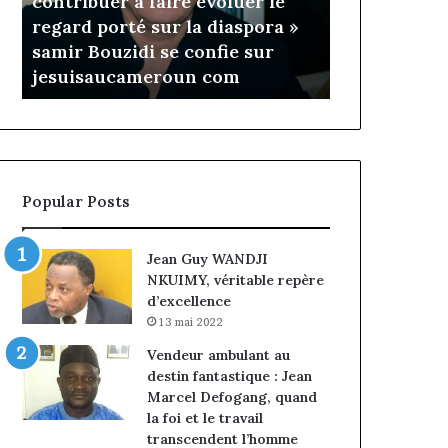
contribuer à faire évoluer le
Fondation 
évoluer
prend
regard porté sur la diaspora »
Rose Leke p
le
la
samir Bouzidi se confie sur
du conseil,
regard
présidence
jesuisaucameroun com
Pondi nomm
porté
du
sur
conseil,
la
Jean-
diaspora »
Emmanuel
samir
Pondi
Bouzidi
nommé
Popular Posts
se
vice-
confie
président
sur
Jean Guy WANDJI
jesuisaucameroun
NKUIMY, véritable repère
com
d’excellence
13 mai 2022
Vendeur ambulant au
destin fantastique : Jean
Marcel Defogang, quand
la foi et le travail
transcendent l’homme