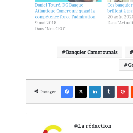
Daniel Touré, DG Banque
Ces banquier
Atlantique Cameroun: quand la
brillent à tr
compétence force l’admiration
20 août 202
9 mai 2018
Dans "Actuali
Dans "Nos CEO"
Banquier Camerounais
G
Facebook
X
Linkedin
Tumblr
Pi
Partager
@La rédaction