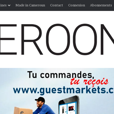
ines
Made in Cameroun
Contact
Connexion
Abonnements