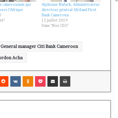
s camerounais qui
Alphonse Nafack, Administrateur
avers l’Afrique
directeur général Afriland First
0
Bank Cameroun
té"
12 juillet 2019
Dans "Nos CEO"
General manager Citi Bank Cameroon
ordon Acha
nterest
Reddit
VKontakte
Odnoklassniki
Pocket
Partager par email
Imprimer