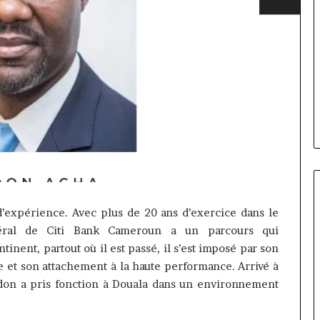
’expérience.
Avec plus de 20 ans d’exercice dans le
éral de Citi
Bank
Cameroun a un parcours qui
Afri
ntinent, partout où il est passé, il s’est imposé par son
Insurance
e et son attachement à la haute performance.
Arrivé à
et
don a pris
fonction
à Douala dans un environnement
AfriLife
il y a 5 jours
Insurance
: Marie-Rose
Afri Insurance et AfriLife
: