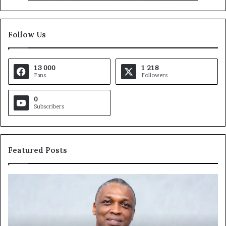
Follow Us
13 000
1 218
Fans
Followers
0
Subscribers
Featured Posts
Afri
Ma
Insurance
M
et
Si
AfriLife
pr
Insurance
les