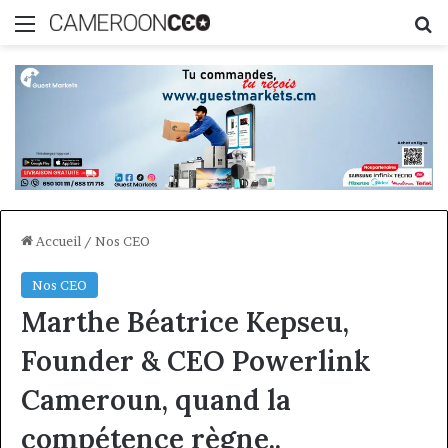
Menu
R
Accueil
/
Nos CEO
Nos CEO
Marthe Béatrice Kepseu,
Founder & CEO Powerlink
Cameroun, quand la
compétence règne..