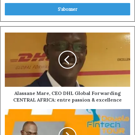
adresse
Email
Alassane
Mare,
CEO
DHL
Global
Forwarding
CENTRAL
AFRICA:
entre
passion
Alassane Mare, CEO DHL Global Forwarding
&
CENTRAL AFRICA: entre passion & excellence
excellence
DES
SPEAKERS
DE
HAUT