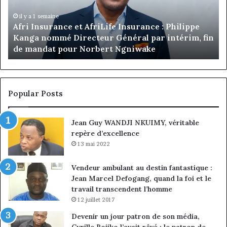
:
co
Philippe
de
il y a 1 semaine
Afri Insurance et AfriLife Insurance : Philippe
Kanga
Ju
Kanga nommé Directeur Général par intérim, fin
nommé
Ma
de mandat pour Norbert Ngniwake
Directeur
Général
par
intérim,
fin
Popular Posts
de
mandat
Jean Guy WANDJI NKUIMY, véritable
pour
repère d’excellence
Norbert
Ngniwake
13 mai 2022
Vendeur ambulant au destin fantastique :
Jean Marcel Defogang, quand la foi et le
travail transcendent l’homme
12 juillet 2017
Devenir un jour patron de son média,
Cyrille Bojiko l’avait rêvé : le patron de