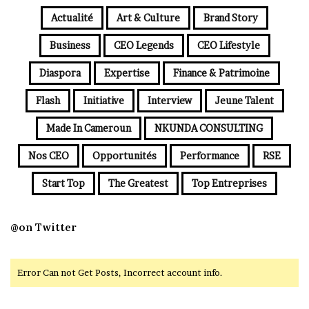
Actualité
Art & Culture
Brand Story
Business
CEO Legends
CEO Lifestyle
Diaspora
Expertise
Finance & Patrimoine
Flash
Initiative
Interview
Jeune Talent
Made In Cameroun
NKUNDA CONSULTING
Nos CEO
Opportunités
Performance
RSE
Start Top
The Greatest
Top Entreprises
@on Twitter
Error Can not Get Posts, Incorrect account info.