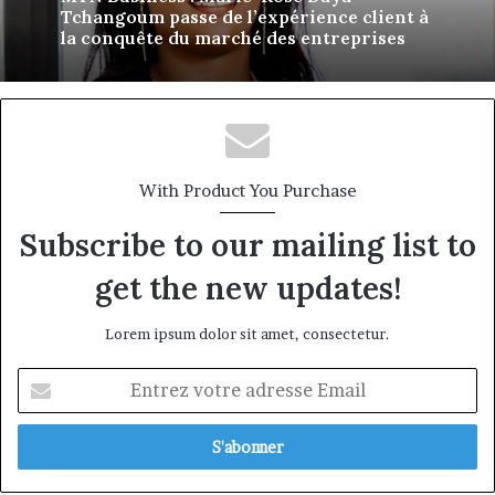
MTN Business : Marie-Rose Daya
Tchangoum passe de l’expérience client à
la conquête du marché des entreprises
Afri Insurance et AfriLife Insurance :
Philippe Kanga nommé Directeur
Général par intérim, fin de mandat pour
Norbert Ngniwake
With Product You Purchase
Subscribe to our mailing list to
get the new updates!
Lorem ipsum dolor sit amet, consectetur.
Entrez
votre
adresse
Email