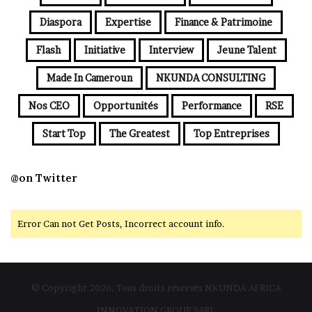
Diaspora
Expertise
Finance & Patrimoine
Flash
Initiative
Interview
Jeune Talent
Made In Cameroun
NKUNDA CONSULTING
Nos CEO
Opportunités
Performance
RSE
Start Top
The Greatest
Top Entreprises
@on Twitter
Error Can not Get Posts, Incorrect account info.
© Copyright 2026, Tous droits réservés NKUNDA AFRICA
INNOVATION GROUP SARL