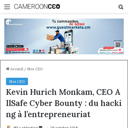
Menu
R
Accueil
/
Nos CEO
Nos CEO
Kevin Hurich Monkam, CEO A
llSafe Cyber Bounty : du hacki
ng à l’entrepreneuriat
Envoyer
@La rédaction
29 octobre 2018