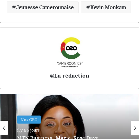
Jeunesse Camerounaise
Kevin Monkam
@La rédaction
Nos CEO
Nos CEO
il y a 6 jours
il y a 1 semaine