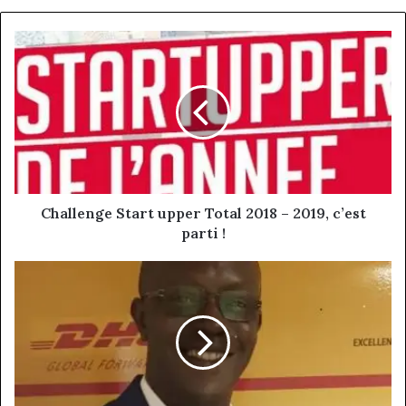
Challenge
Start
upper
Total
2018
–
2019,
c’est
parti
!
Challenge Start upper Total 2018 – 2019, c’est
parti !
Alassane
Mare,
CEO
DHL
Global
Forwarding
CENTRAL
AFRICA: