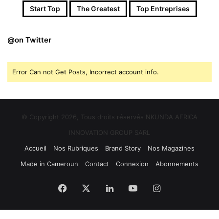
Start Top
The Greatest
Top Entreprises
@on Twitter
Error Can not Get Posts, Incorrect account info.
© Copyright 2026, Tous droits réservés NKUNDA AFRICA
INNOVATION GROUP SARL
Accueil
Nos Rubriques
Brand Story
Nos Magazines
Made in Cameroun
Contact
Connexion
Abonnements
Facebook
X
Linkedin
YouTube
Instagram