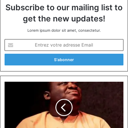
Subscribe to our mailing list to
get the new updates!
Lorem ipsum dolor sit amet, consectetur.
Entrez
votre
adresse
Email
Idrissou
Arabo,
CEO
www.culturebene.com:
géant
de
la
culture