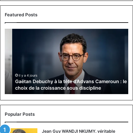
Featured Posts
Gaëtan
M
Debuchy
Bu
à
:
la
Ma
tête
Ro
d’Advans
Da
Cameroun
Tc
:
pa
il y a 4 jours
Gaëtan Debuchy à la tête d’Advans Cameroun : le
le
de
choix de la croissance sous discipline
choix
l’
de
cli
la
à
croissance
la
sous
co
Popular Posts
discipline
du
ma
Jean Guy WANDJI NKUIMY, véritable
de