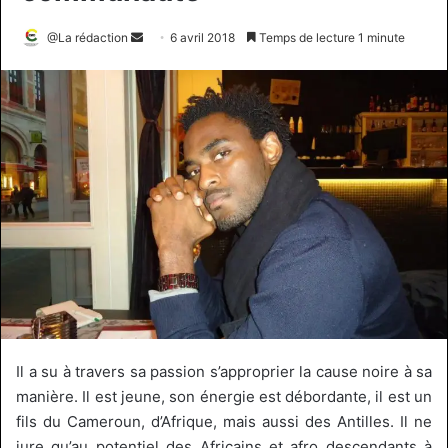
Envoyer
@La rédaction
6 avril 2018
Temps de lecture 1 minute
un
courriel
Il a su à travers sa passion s’approprier la cause noire à sa
manière.
Il est jeune, son énergie est débordante, il est un
fils du Cameroun, d’Afrique, mais aussi des Antilles.
Il ne
jure qu’au potentiel des Africains et afro descendants à