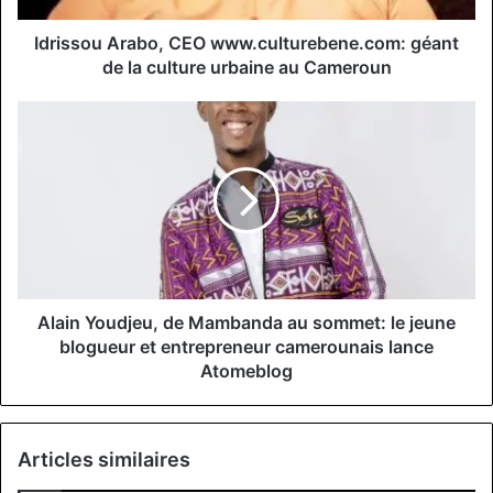
urbaine
au
Idrissou Arabo, CEO www.culturebene.com: géant
Cameroun
de la culture urbaine au Cameroun
Alain
Youdjeu,
de
Mambanda
au
sommet:
le
jeune
blogueur
et
Alain Youdjeu, de Mambanda au sommet: le jeune
entrepreneur
blogueur et entrepreneur camerounais lance
camerounais
Atomeblog
lance
Atomeblog
Articles similaires