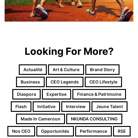
Looking For More?
Actualité
Art & Culture
Brand Story
Business
CEO Legends
CEO Lifestyle
Diaspora
Expertise
Finance & Patrimoine
Flash
Initiative
Interview
Jeune Talent
Made In Cameroun
NKUNDA CONSULTING
Nos CEO
Opportunités
Performance
RSE