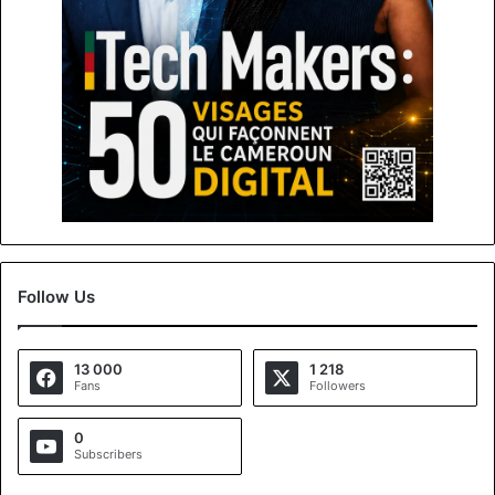
Follow Us
13 000
1 218
Fans
Followers
0
Subscribers