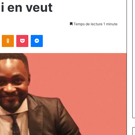
i en veut
Temps de lecture 1 minute
VKontakte
Odnoklassniki
Pocket
Messenger