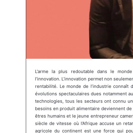
L’arme la plus redoutable dans le monde d
l’innovation.
L’innovation permet non seulement
rentabilité.
Le monde de l’industrie connaît d
évolutions spectaculaires dues notamment aux
fri
Marcelle
technologies, tous les secteurs ont connu un
nsurance
Monkam
besoins en produit alimentaire deviennent de pl
t
Siayojie
êtres humains et le jeune entrepreneur came
friLife
prend
il y a 1 semaine
siècle de vitesse où l’Afrique accuse un ret
nsurance
les
Afri Insurance et AfriLife
agricole du continent est une force qui pour
commandes