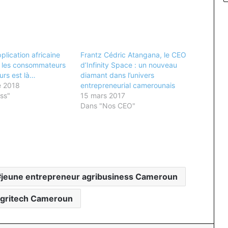
pplication africaine
Frantz Cédric Atangana, le CEO
e les consommateurs
d’Infinity Space : un nouveau
urs est là…
diamant dans l’univers
e 2018
entrepreneurial camerounais
ss"
15 mars 2017
Dans "Nos CEO"
jeune entrepreneur agribusiness Cameroun
Agritech Cameroun