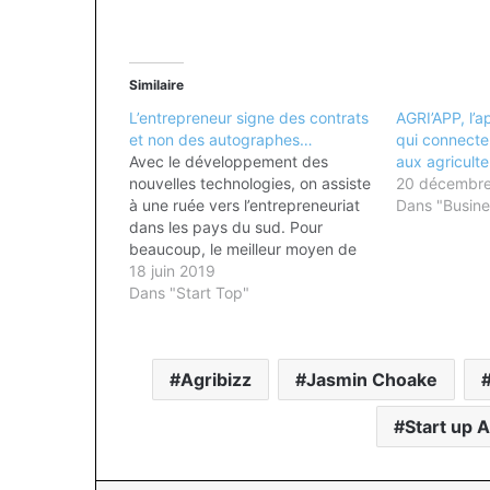
Similaire
L’entrepreneur signe des contrats
AGRI’APP, l’a
et non des autographes…
qui connect
Avec le développement des
aux agriculte
nouvelles technologies, on assiste
20 décembr
à une ruée vers l’entrepreneuriat
Dans "Busine
dans les pays du sud. Pour
beaucoup, le meilleur moyen de
fuir la pauvreté, les sous-emplois
18 juin 2019
et les manques d’emplois, c’est
Dans "Start Top"
d’entreprendre. Cette réalité est
palpable au Cameroun. Depuis le
début de la décennie 2010, ils
Agribizz
Jasmin Choake
sont…
Start up 