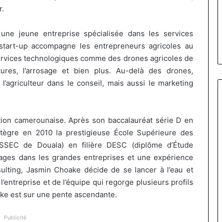
Fondation MTN Cameroun : Ros
prend
r.
Leke prend la présidence du
la
m Siayojie prend
conseil, Jean-Emmanuel Pondi
présidence
une jeune entreprise spécialisée dans les services
 de Jumia Maroc
nommé vice-président
du
tart-up accompagne les entrepreneurs agricoles au
conseil,
ervices technologiques comme des drones agricoles de
Jean-
Emmanuel
ures, l’arrosage et bien plus.
Au-delà des drones,
Pondi
agriculteur dans le conseil, mais aussi le marketing
nommé
vice-
président
tion camerounaise.
Après son baccalauréat série D en
ntègre en 2010 la prestigieuse École Supérieure des
SSEC
de Douala)
en filière
DESC
(diplôme d’Étude
ages dans les grandes entreprises et une expérience
ulting
, Jasmin
Choake
décide de se lancer à l’eau et
’entreprise et de l’équipe qui regorge plusieurs profils
ke
est sur une pente ascendante.
Publicité