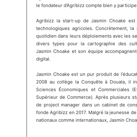
Insurance : Philippe Kanga
hilippe
de
le fondateur d’
Agribizz
compte bien y participe
nommé Directeur Général par
il y a 14 heures
Kanga
Jumia
intérim, fin de mandat pour
Marcelle Monka
nommé
Maroc
Agribizz
la start-up de Jasmin
Choake
est 
Norbert Ngniwake
les commandes
irecteur
technologiques agricoles.
Concrètement, la s
Général
quotidien dans leurs déploiements avec les s
ar
ntérim,
divers types pour la cartographie des cult
in
Jasmin
Choake
et son équipe accompagnent l’
de
digital.
mandat
pour
Jasmin
Choake
est un pur produit de l’éduca
Norbert
2008 au collège la Conquête à Douala, il i
Ngniwake
Sciences Économiques et Commerciales
(
E
Supérieur de Commerce)
.
Après plusieurs st
de
project
manager dans un cabinet de
cons
fonde
Agribizz
en 2017.
Malgré la jeunesse de l
nationaux comme internationaux, Jasmin
Choa