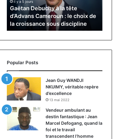
e
MTN Busines
il y a 5 jours
Cameroun
Tchangoum
Gaëtan Debuchy à la tête
Tchangoum 
:
passe
d’Advans Cameroun : le choix de
l’expérience
le
de
la croissance sous discipline
du marché d
choix
l’expérience
de
client
la
à
croissance
la
sous
conquête
discipline
du
Popular Posts
marché
des
entreprises
Jean Guy WANDJI
NKUIMY, véritable repère
d’excellence
13 mai 2022
Vendeur ambulant au
destin fantastique : Jean
Marcel Defogang, quand la
foi et le travail
transcendent l’homme