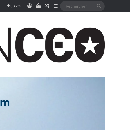
Connexion
Voir votre panier
Article Aléatoire
Sidebar (barre latérale)
Rechercher
Suivre