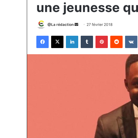
une jeunesse qu
Envoyer
@La rédaction
27 février 2018
un
Facebook
X
Linkedin
Tumblr
Pinterest
Reddit
courriel