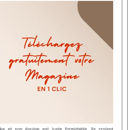
ke
et son équipe est juste formidable.
Ils croient