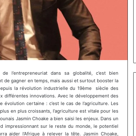
e l’entrepreneuriat dans sa globalité, c’est bien
 de gagner en temps, mais aussi et surtout booster la
epuis la révolution industrielle du 19ème siècle des
 différentes innovations.
Avec le développement des
Fondation
e évolution certaine :
c’est le cas de l’agriculture.
Les
MTN
us en plus croissants, l’agriculture est vitale pour les
Cameroun
rounais Jasmin
Choake
a bien saisi les enjeux.
Dans un
:
ard impressionnant sur le reste du monde, le potentiel
Rose
il y a 2 jours
ra aider l’Afrique à relever la tête.
Jasmin Choake,
Leke