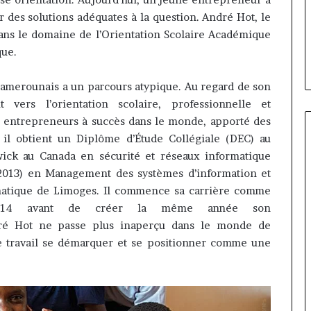
ilippe Kanga
il y a 1 jour
de
r des solutions adéquates à la question.
André Hot, le
ur Général par
Marcelle Monkam Siayojie
Jumia
dans le domaine de l’Orientation Scolaire Académique
e mandat pour
prend les commandes de Jumi
Maroc
que.
ake
Maroc
amerounais a un parcours atypique.
Au regard de son
t vers l’orientation scolaire, professionnelle et
s entrepreneurs à succès dans le monde, apporté des
il obtient un Diplôme d’Étude Collégiale
(DEC)
au
ck au Canada en sécurité et réseaux informatique
013)
en Management des systèmes d’information et
rmatique de Limoges.
Il commence sa carrière comme
2014 avant de créer la même année son
ré Hot ne passe plus inaperçu dans le monde de
de travail se démarquer et se positionner comme une