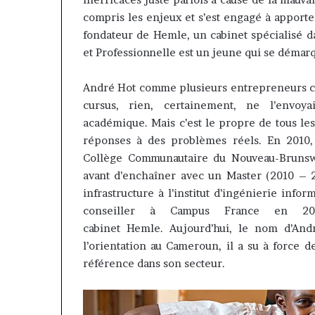
Insurance : Ph
Philippe
compris les enjeux et s’est engagé à apporte
nommé Directe
Kanga
fondateur de
Hemle
, un cabinet spécialisé 
intérim, fin d
nommé
et Professionnelle
est
un jeune qui se démar
Norbert Ngniw
Directeur
Général
par
André Hot comme plusieurs entrepreneurs c
intérim,
cursus, rien, certainement, ne l’envoyai
fin
académique.
Mais c’est le propre de tous le
de
réponses à des problèmes réels.
En 2010, 
mandat
Collège Communautaire du Nouveau-Brunswi
pour
Norbert
avant d’enchaîner avec un Master
(2010
–
2
Ngniwake
infrastructure à l’institut d’ingénierie info
conseiller à Campus France en 
cabinet
Hemle
.
Aujourd’hui, le nom d’And
l’orientation au Cameroun, il a su à force 
référence dans son secteur.