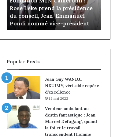
Fondation MTN Cameroun :
il y a 5 jours
prend
Cameroun
Rose Leke prend la présidence
Gaëtan Debu
la
:
a
du conseil, Jean-Emmanuel
d’Advans Ca
présidence
le
Pondi nommé vice-président
de la croiss
du
choix
conseil,
de
Jean-
la
Emmanuel
croissance
Pondi
sous
nommé
discipline
Popular Posts
vice-
président
Jean Guy WANDJI
NKUIMY, véritable repère
d’excellence
13 mai 2022
Vendeur ambulant au
destin fantastique : Jean
Marcel Defogang, quand
la foi et le travail
transcendent l’homme