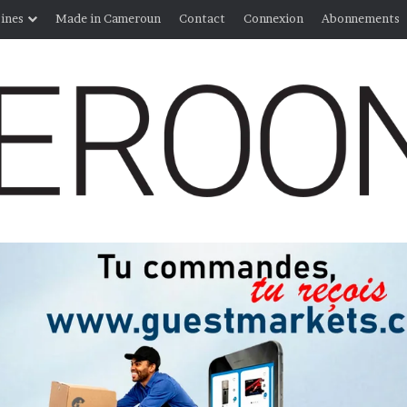
ines
Made in Cameroun
Contact
Connexion
Abonnements