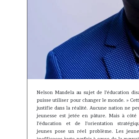
Nelson Mandela au sujet de l’éducation disa
puisse utiliser pour changer le monde.
» Cett
Afri
justifie dans la réalité.
Aucune nation ne peut
Insurance
jeunesse est jetée en pâture.
Mais à côté d
et
l’éducation et de l’orientation stratégi
AfriLife
il y a 1 semaine
Insurance
jeunes
pose
un réel problème.
Les jeunes
Afri Insurance 
:
inefficaces juste parfois à cause de la mauvai