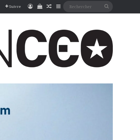
Connexion
Voir votre panier
Article Aléatoire
Sidebar (barre latérale)
Rechercher
Suivre