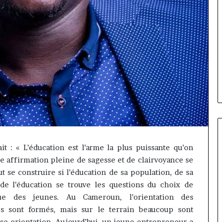
it :
« L’éducation est l’arme la plus puissante qu’on
e affirmation pleine de sagesse et de clairvoyance se
Marcelle
 se construire si l’éducation de sa population, de sa
Monkam
e l’éducation se trouve les questions du choix de
Siayojie
que des jeunes.
Au Cameroun, l’orientation des
prend
les
 sont formés, mais sur le terrain beaucoup sont
et AfriLife
commandes
se orientation.
Aujourd’hui, un jeune entrepreneur a