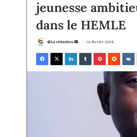
jeunesse ambitie
dans le HEMLE
Envoyer
@La rédaction
16 février 2018
un
Facebook
X
Linkedin
Tumblr
Pinterest
Reddit
V
courriel