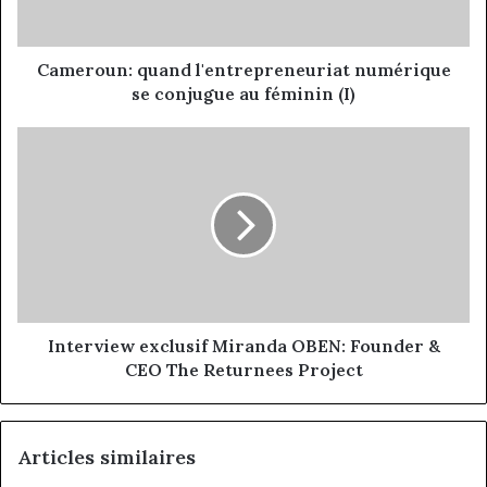
féminin
(I)
Cameroun: quand l'entrepreneuriat numérique
se conjugue au féminin (I)
Interview
exclusif
Miranda
OBEN:
Founder
&
CEO
The
Returnees
Project
Interview exclusif Miranda OBEN: Founder &
CEO The Returnees Project
Articles similaires