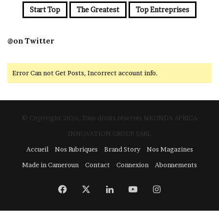
Start Top
The Greatest
Top Entreprises
@on Twitter
Error Can not Get Posts, Incorrect account info.
© Copyright 2026, Tous droits réservés NKUNDA AFRICA
INNOVATION GROUP SARL
Accueil
Nos Rubriques
Brand Story
Nos Magazines
Made in Cameroun
Contact
Connexion
Abonnements
Facebook
X
Linkedin
YouTube
Instagram