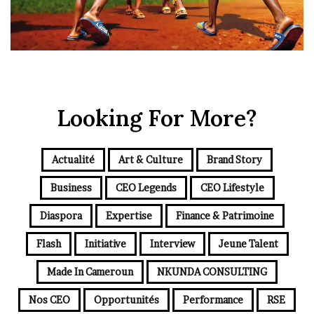
Looking For More?
Actualité
Art & Culture
Brand Story
Business
CEO Legends
CEO Lifestyle
Diaspora
Expertise
Finance & Patrimoine
Flash
Initiative
Interview
Jeune Talent
Made In Cameroun
NKUNDA CONSULTING
Nos CEO
Opportunités
Performance
RSE