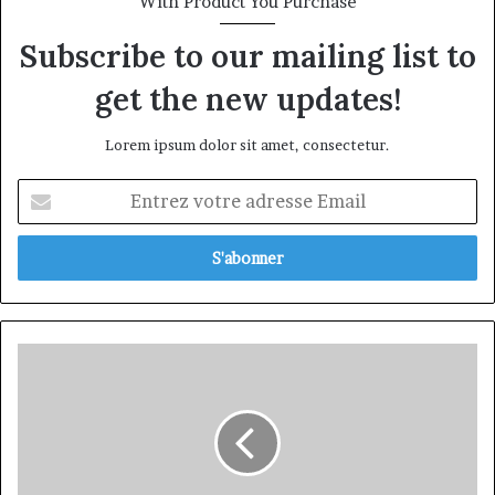
With Product You Purchase
Subscribe to our mailing list to
get the new updates!
Lorem ipsum dolor sit amet, consectetur.
Entrez
votre
adresse
Email
Cameroun:
quand
l'entrepreneuriat
numérique
se
conjugue
au