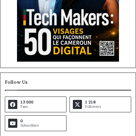
Follow Us
13 000
1 218
Fans
Followers
0
Subscribers