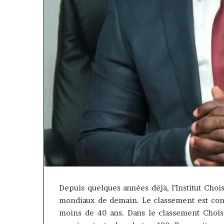
« Cette
plateforme
Depuis quelques années déjà, l’Institut Cho
va
mondiaux de demain. Le classement est con
contribuer
il y a 1 semaine
à
« Cette platef
moins de 40 ans. Dans le classement Chois
faire