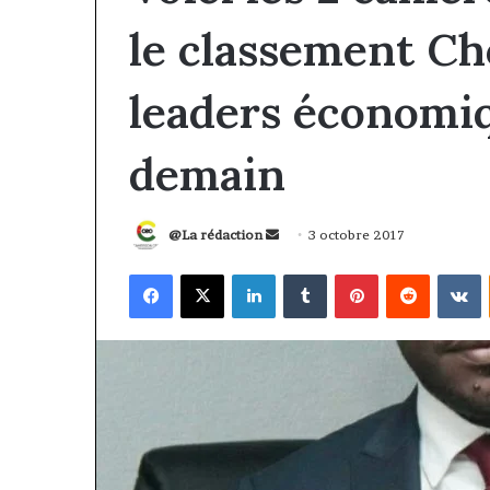
le classement Ch
leaders économiq
demain
Envoyer
@La rédaction
3 octobre 2017
un
Facebook
X
Linkedin
Tumblr
Pinterest
Reddit
V
courriel