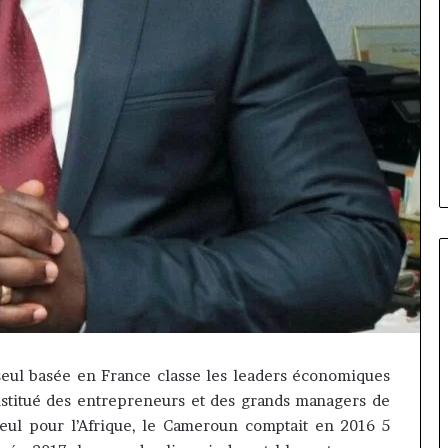
Fondation
MTN
iseul basée en France classe les leaders économiques
Cameroun
stitué des entrepreneurs et des grands managers de
:
Rose
orme va
eul pour l’Afrique, le Cameroun comptait en 2016 5
il y a 1 jour
Leke