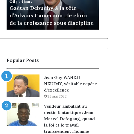
Daya Tchan
il y a 4 jours
Cameroun
Tchangoum
Gaëtan Debuchy à la tête
l’expérience
:
passe
d’Advans Cameroun : le choix
conquête d
le
de
de la croissance sous discipline
entreprises
choix
l’expérience
de
client
la
à
croissance
la
sous
conquête
discipline
du
Popular Posts
marché
des
entreprises
Jean Guy WANDJI
NKUIMY, véritable repère
d’excellence
13 mai 2022
Vendeur ambulant au
destin fantastique : Jean
Marcel Defogang, quand
la foi et le travail
transcendent l’homme