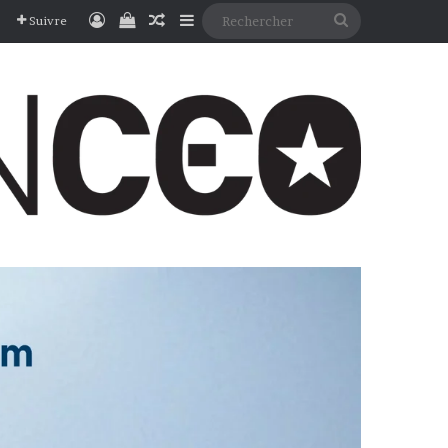
Connexion
Voir votre panier
Article Aléatoire
Sidebar (barre latérale)
Rechercher
Suivre