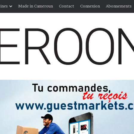
ines
Made in Cameroun
Contact
Connexion
Abonnements