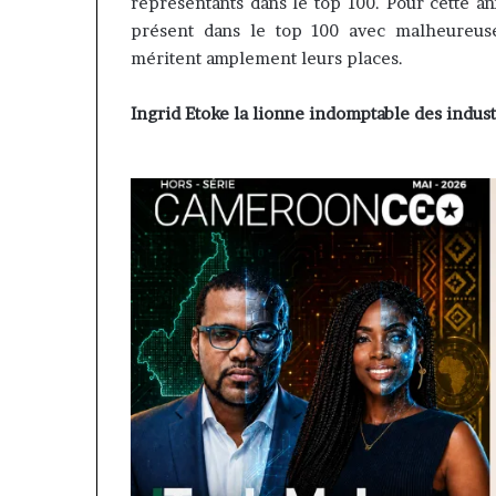
contribuer à fa
représentants dans le top 100. Pour cette a
évoluer
regard porté su
présent dans le top 100 avec malheureus
le
samir Bouzidi s
méritent amplement leurs places.
regard
jesuisaucamer
porté
sur
Ingrid Etoke la lionne indomptable des indu
la
diaspora »
samir
Bouzidi
se
confie
sur
jesuisaucameroun
com