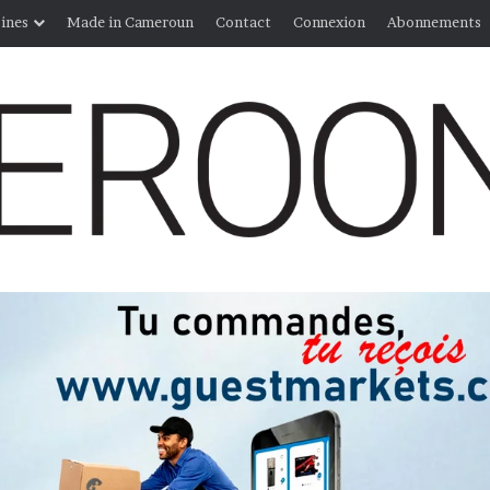
ines
Made in Cameroun
Contact
Connexion
Abonnements