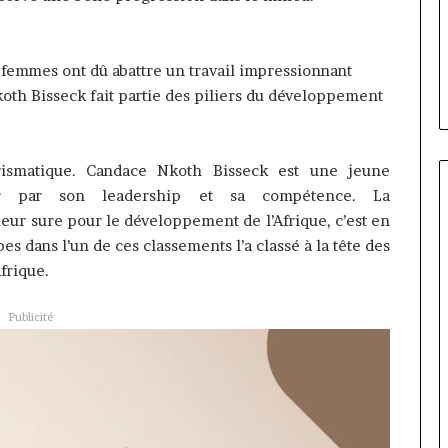
ire évoluer le
Fondation MTN Cameroun :
prend
r la diaspora »
Rose Leke prend la présidence
la
e confie sur
du conseil, Jean-Emmanuel
présidence
 femmes ont dû abattre un travail impressionnant
oun com
Pondi nommé vice-président
du
oth
Bisseck
fait partie des piliers du développement
conseil,
Jean-
Emmanuel
Pondi
ismatique.
Candace
Nkoth
Bisseck
est une jeune
nommé
 par son leadership et sa compétence.
La
vice-
eur sure pour le développement de l’Afrique, c’est en
président
s dans l’un de ces classements l’a classé à la tête des
frique.
Publicité