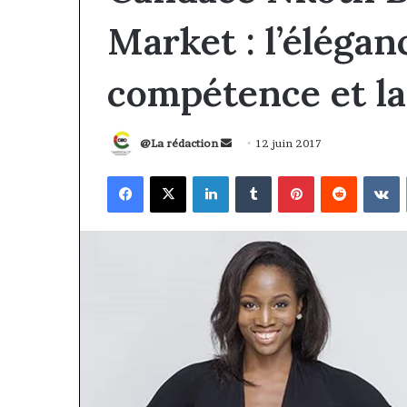
Market : l’éléganc
compétence et l
Envoyer
@La rédaction
12 juin 2017
un
Facebook
X
Linkedin
Tumblr
Pinterest
Reddit
V
courriel