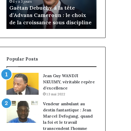
Daya Tchan
il y a 3 jours
Cameroun
Tchangoum
Gaëtan Debuchy à la tête
l’expérience
:
passe
d’Advans Cameroun : le choix
conquête d
le
de
de la croissance sous discipline
entreprises
choix
l’expérience
de
client
la
à
croissance
la
sous
conquête
discipline
du
Popular Posts
marché
des
entreprises
Jean Guy WANDJI
NKUIMY, véritable repère
d’excellence
13 mai 2022
Vendeur ambulant au
destin fantastique : Jean
Marcel Defogang, quand
la foi et le travail
transcendent l’homme