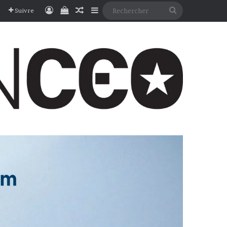
Connexion
Voir votre panier
Article Aléatoire
Sidebar (barre latérale)
Rechercher
Suivre