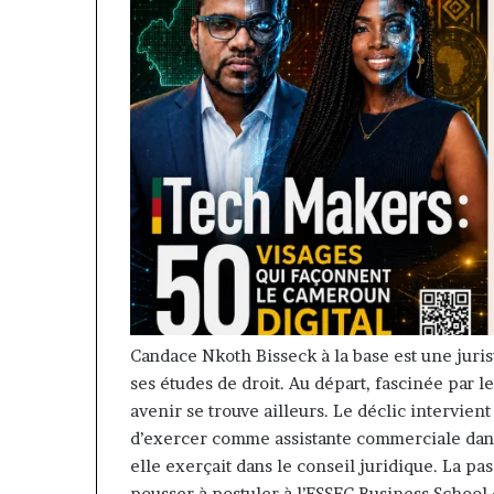
Candace
Nkoth
Bisseck
à la base est
une juris
ses études de droit.
Au départ,
fascinée
par le
avenir se trouve ailleurs.
Le déclic intervient 
d’exercer comme assistante commerciale dans
elle exerçait dans le conseil juridique.
La pas
pousser à postuler à l’
ESSEC
Business
School