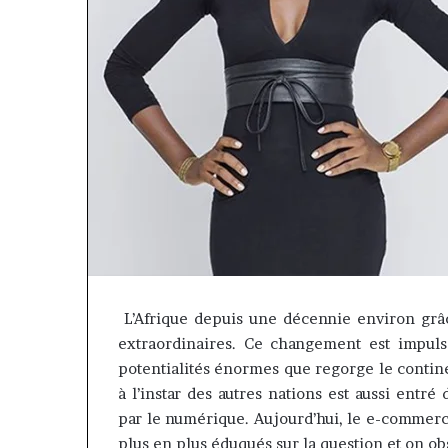
L’Afrique depuis une décennie environ grâ
« Cette
extraordinaires.
Ce changement est impulsé 
plateforme
potentialités énormes que regorge le contin
va
à l’instar des autres nations est aussi en
contribuer
il y a 1 semaine
par le numérique.
Aujourd’hui, le e-commerce
à
« Cette platef
faire
plus en plus éduqués sur la question et on ob