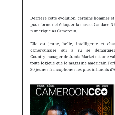
contribuer à fa
évoluer
regard porté su
le
samir Bouzidi s
regard
Derrière cette évolution, certains hommes et
jesuisaucamer
porté
pour former et éduquer la masse.
Candace
Nk
sur
numérique au Cameroun.
la
diaspora »
samir
Elle est jeune, belle, intelligente et char
Bouzidi
camerounaise qui a su se démarquer
se
Country
manager
de
Jumia
Market
est une val
confie
toute logique que le magazine américain Forbe
sur
jesuisaucameroun
30 jeunes francophones les plus influents d’A
com