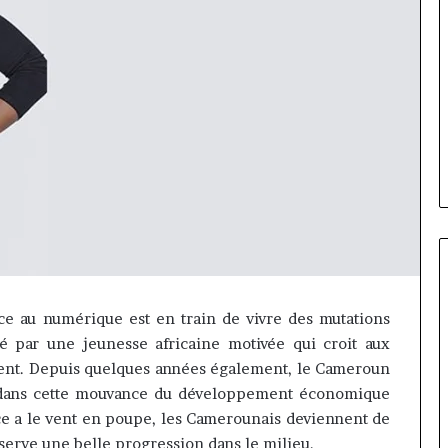
ce au numérique est en train de vivre des mutations
Fondation
par une jeunesse africaine motivée qui croit aux
MTN
ent.
Depuis quelques années également, le Cameroun
Cameroun
tré dans cette mouvance du développement économique
:
 a le vent en poupe, les C
amerounais
deviennent de
Rose
orme va
il y a 17 heures
Leke
serve une belle progression dans le milieu.