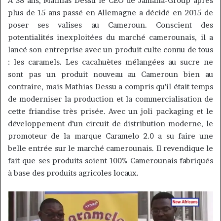
À
38 ans, Mathias Dessu le CEO de Jamalia-Group après
plus de 15 ans passé en Allemagne a décidé en 2015 de
poser ses valises au Cameroun. Conscient des
potentialités inexploitées du marché camerounais, il a
lancé son entreprise avec un produit culte connu de tous
: les caramels. Les cacahuètes mélangées au sucre
ne
sont
pas un produit nouveau au Cameroun bien au
contraire, mais Mathias Dessu a compris qu’il était temps
de moderniser la production et la commercialisation
de
cette friandise très prisée
. Avec un joli packaging et le
développement d’un circuit de distribution moderne, le
promoteur de la marque
Caramelo
2.0 a su faire une
belle entrée sur le marché camerounais. Il revendique le
fait que ses produits
soient
100% Camerounais fabriqués
à base des produits agricoles locaux.