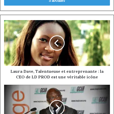
Email
Laura
Dave,
Talentueuse
et
entreprenante
:
la
CEO
de
LD
Laura Dave, Talentueuse et entreprenante : la
PROD
CEO de LD PROD est une véritable icône
est
une
Elie
véritable
Nkamgueu,
icône
le
visionnaire
qui
rêve