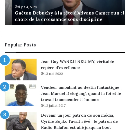
Cameroun
Tc
:
pa
il y a 4 jours
Gaëtan Debuchy à la tête d’Advans Cameroun : le
le
de
choix de la croissance sous discipline
choix
l’
de
cl
la
à
croissance
la
sous
co
Popular Posts
discipline
du
ma
Jean Guy WANDJI NKUIMY, véritable
de
repère d’excellence
en
13 mai 2022
Vendeur ambulant au destin fantastique :
Jean Marcel Defogang, quand la foi et le
travail transcendent l’homme
12 juillet 2017
Devenir un jour patron de son média,
Cyrille Bojiko l’avait rêvé : le patron de
Radio Balafon est allé jusqu’au bout