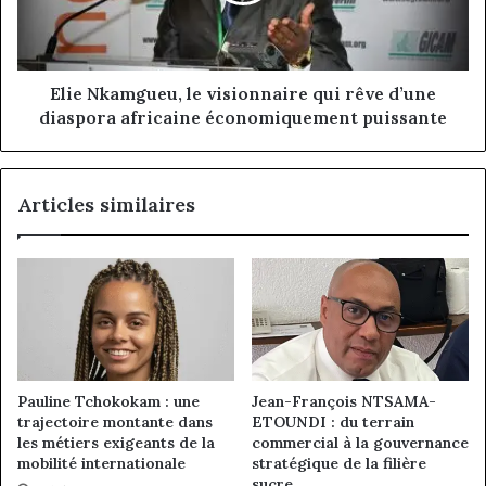
d’une
diaspora
africaine
économiquement
Elie Nkamgueu, le visionnaire qui rêve d’une
puissante
diaspora africaine économiquement puissante
Articles similaires
Pauline Tchokokam : une
Jean-François NTSAMA-
trajectoire montante dans
ETOUNDI : du terrain
les métiers exigeants de la
commercial à la gouvernance
mobilité internationale
stratégique de la filière
sucre