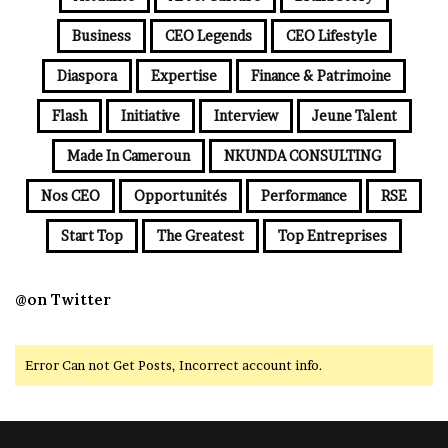
Business
CEO Legends
CEO Lifestyle
Diaspora
Expertise
Finance & Patrimoine
Flash
Initiative
Interview
Jeune Talent
Made In Cameroun
NKUNDA CONSULTING
Nos CEO
Opportunités
Performance
RSE
Start Top
The Greatest
Top Entreprises
@on Twitter
Error Can not Get Posts, Incorrect account info.